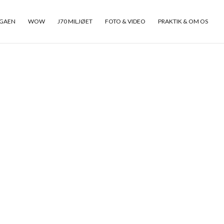
GAEN
WOW
J70 MILJØET
FOTO & VIDEO
PRAKTIK & OM OS