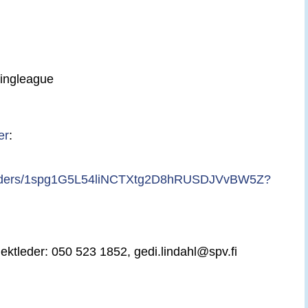
lingleague
er
:
e/folders/1spg1G5L54liNCTXtg2D8hRUSDJVvBW5Z?
ektleder: 050 523 1852, gedi.lindahl@spv.fi