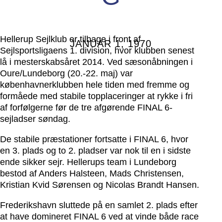
Hellerup Sejlklub er tilbage i front af
JANUAR 1, 1970
Sejlsportsligaens 1. division, hvor klubben senest
lå i mesterskabsåret 2014. Ved sæsonåbningen i
Oure/Lundeborg (20.-22. maj) var
københavnerklubben hele tiden med fremme og
formåede med stabile topplaceringer at rykke i fri
af forfølgerne før de tre afgørende FINAL 6-
sejladser søndag.
De stabile præstationer fortsatte i FINAL 6, hvor
en 3. plads og to 2. pladser var nok til en i sidste
ende sikker sejr. Hellerups team i Lundeborg
bestod af Anders Halsteen, Mads Christensen,
Kristian Kvid Sørensen og Nicolas Brandt Hansen.
Frederikshavn sluttede på en samlet 2. plads efter
at have domineret FINAL 6 ved at vinde både race