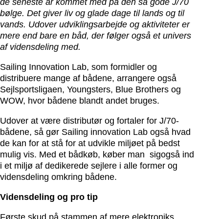
de seneste år kommet med på den så gode J/70
bølge. Det giver liv og glade dage til lands og til
vands. Udover udviklingsarbejde og aktiviteter er
mere end bare en båd, der følger også et univers
af vidensdeling med.
Sailing Innovation Lab, som formidler og
distribuere mange af bådene, arrangere også
Sejlsportsligaen, Youngsters, Blue Brothers og
WOW, hvor bådene blandt andet bruges.
Udover at være distributør og fortaler for J/70-
bådene, så gør Sailing innovation Lab også hvad
de kan for at stå for at udvikle miljøet på bedst
mulig vis. Med et bådkøb, køber man sigogså ind
i et miljø af dedikerede sejlere i alle former og
vidensdeling omkring bådene.
Vidensdeling og pro tip
Første skud på stammen af mere elektroniks