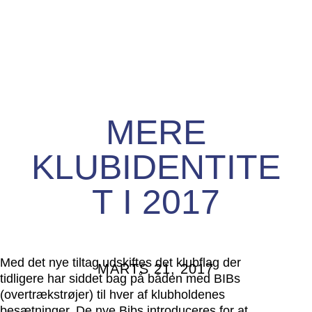
MERE
KLUBIDENTITE
T I 2017
Med det nye tiltag udskiftes det klubflag der
MARTS 21, 2017
tidligere har siddet bag på båden med BIBs
(overtrækstrøjer) til hver af klubholdenes
besætninger.
De nye Bibs introduceres for at