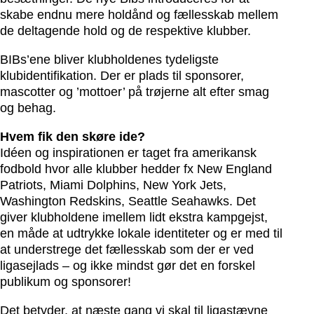
skabe endnu mere holdånd og fællesskab mellem
de deltagende hold og de respektive klubber.
BIBs’ene bliver klubholdenes tydeligste
klubidentifikation. Der er plads til sponsorer,
mascotter og ’mottoer’ på trøjerne alt efter smag
og behag.
Hvem fik den skøre ide?
Idéen og inspirationen er taget fra amerikansk
fodbold hvor alle klubber hedder fx New England
Patriots, Miami Dolphins, New York Jets,
Washington Redskins, Seattle Seahawks. Det
giver klubholdene imellem lidt ekstra kampgejst,
en måde at udtrykke lokale identiteter og er med til
at understrege det fællesskab som der er ved
ligasejlads – og ikke mindst gør det en forskel
publikum og sponsorer!
Det betyder, at næste gang vi skal til ligastævne