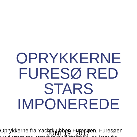
OPRYKKERNE
FURESØ RED
STARS
IMPONEREDE
Oprykkerne fra
Yachtklubben Furesøen, Furesøen
JUNI 19, 2017