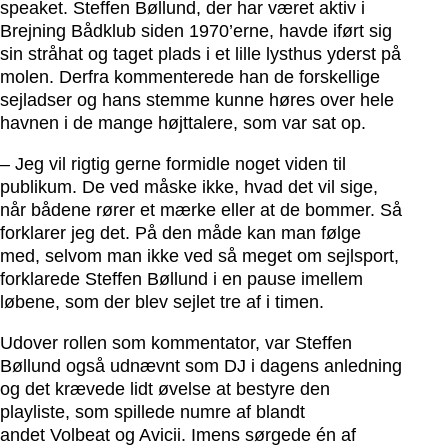
speaket. Steffen Bøllund, der har været aktiv i
Brejning Bådklub siden 1970’erne, havde iført sig
sin stråhat og taget plads i et lille lysthus yderst på
molen. Derfra kommenterede han de forskellige
sejladser og hans stemme kunne høres over hele
havnen i de mange højttalere, som var sat op.
– Jeg vil rigtig gerne formidle noget viden til
publikum. De ved måske ikke, hvad det vil sige,
når bådene rører et mærke eller at de bommer. Så
forklarer jeg det. På den måde kan man følge
med, selvom man ikke ved så meget om sejlsport,
forklarede Steffen Bøllund i en pause imellem
løbene, som der blev sejlet tre af i timen.
Udover rollen som kommentator, var Steffen
Bøllund også udnævnt som DJ i dagens anledning
og det krævede lidt øvelse at bestyre den
playliste, som spillede numre af blandt
andet Volbeat og Avicii. Imens sørgede én af