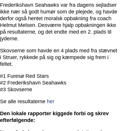
Frederikshavn Seahawks var fra dagens sejladser
ikke nær så godt humør som de plejede, og havde
derfor også hentet moralsk opbakning fra coach
Helmut Melsen. Desværre hjalp opbakningen ikke
på resultaterne, og det endte med en 2. plads til
jyderne.
Skovserne som havde en 4 plads med fra stævnet
i Struer, rykkede på sig og kæmpede sig frem i
feltet.
#1 Furesø Red Stars
#2 Frederikshavn Seahawks
#3 Skovserne
Se alle resultaterne
her
Den lokale rapporter kiggede forbi og skrev
efterfølgende: