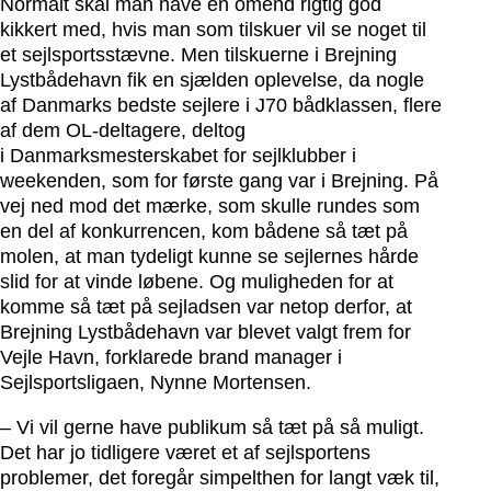
Normalt skal man have en omend rigtig god
kikkert med, hvis man som tilskuer vil se noget til
et sejlsportsstævne. Men tilskuerne i Brejning
Lystbådehavn fik en sjælden oplevelse, da nogle
af Danmarks bedste sejlere i J70 bådklassen, flere
af dem OL-deltagere, deltog
i Danmarksmesterskabet for sejlklubber i
weekenden, som for første gang var i Brejning. På
vej ned mod det mærke, som skulle rundes som
en del af konkurrencen, kom bådene så tæt på
molen, at man tydeligt kunne se sejlernes hårde
slid for at vinde løbene. Og muligheden for at
komme så tæt på sejladsen var netop derfor, at
Brejning Lystbådehavn var blevet valgt frem for
Vejle Havn, forklarede brand manager i
Sejlsportsligaen, Nynne Mortensen.
– Vi vil gerne have publikum så tæt på så muligt.
Det har jo tidligere været et af sejlsportens
problemer, det foregår simpelthen for langt væk til,