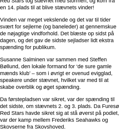
Red Stars
tog stævnet med stormen, og kom fra
en 14. plads til at blive stævnets vinder!
Vinden var meget vekslende og det var til tider
svært for sejlerne (og baneleder) at gennemskue
de nøjagtige vindforhold. Det blæste op sidst på
dagen, og det gav de sidste sejladser lidt ekstra
spænding for publikum.
Susanne Salminen var sammen med Steffen
Bøllund, den lokale formand for ‘de sure gamle
mænds klub’ – som i øvrigt er ovenud evigglad,
speakere under stævne
t, hvilket var med til at
skabe overblik og øget spænding.
Da førstepladsen var sikret, var der spænding til
det sidste, om stævnets 2. og 3. plads. Da Furesø
Red Stars havde sikret sig at stå øverst på podiet,
var der kamp mellem
Frederiks Seahawks
og
Skovserne fra Skovshoved.