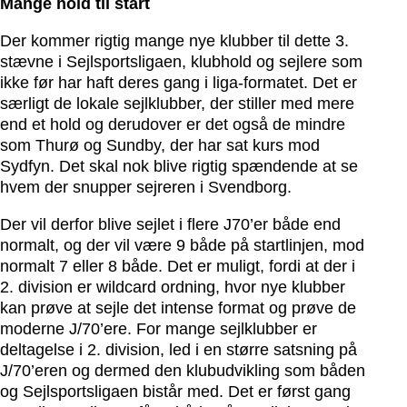
Mange hold til start
Der kommer rigtig mange nye klubber til dette 3.
stævne i Sejlsportsligaen, klubhold og sejlere som
ikke før har haft deres gang i liga-formatet. Det er
særligt de lokale sejlklubber, der stiller med mere
end et hold og derudover er det også de mindre
som Thurø og Sundby, der har sat kurs mod
Sydfyn. Det skal nok blive rigtig spændende at se
hvem der snupper sejreren i Svendborg.
Der vil derfor blive sejlet i flere J70’er både end
normalt, og der vil være 9 både på startlinjen, mod
normalt 7 eller 8 både. Det er muligt, fordi at der i
2. division er wildcard ordning, hvor nye klubber
kan prøve at sejle det intense format og prøve de
moderne J/70’ere. For mange sejlklubber er
deltagelse i 2. division, led i en større satsning på
J/70’eren og dermed den klubudvikling som båden
og Sejlsportsligaen bistår med. Det er først gang