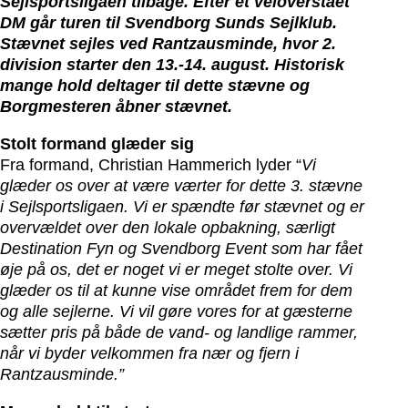
Sejlsportsligaen tilbage. Efter et veloverstået
DM går turen til Svendborg Sunds Sejlklub.
Stævnet sejles ved
Rantzausminde, hvor 2.
division starter den 13.-14. august. Historisk
mange hold deltager til dette stævne og
Borgmesteren åbner stævnet.
Stolt formand glæder sig
Fra formand, Christian Hammerich lyder “
Vi
glæder os over at være værter for dette 3. stævne
i Sejlsportsligaen. Vi er spændte før stævnet og er
overvældet over den lokale opbakning, særligt
Destination Fyn og Svendborg Event som har fået
øje på os, det er noget vi er meget stolte over. Vi
glæder os til at kunne vise området frem for dem
og alle sejlerne. Vi vil gøre vores for at gæsterne
sætter pris på både de vand- og landlige rammer,
når vi byder velkommen fra nær og fjern i
Rantzausminde.”