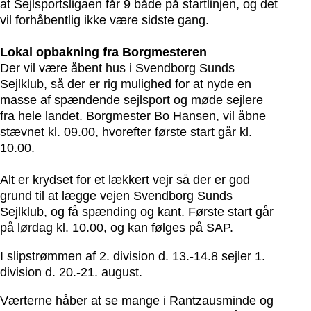
at Sejlsportsligaen får 9 både på startlinjen, og det
vil forhåbentlig ikke være sidste gang.
Lokal opbakning fra Borgmesteren
Der vil være åbent hus i Svendborg Sunds
Sejlklub, så der er rig mulighed for at nyde en
masse af spændende sejlsport og møde sejlere
fra hele landet. Borgmester Bo Hansen, vil åbne
stævnet kl. 09.00, hvorefter første start går kl.
10.00.
Alt er krydset for et lækkert vejr så der er god
grund til at lægge vejen Svendborg Sunds
Sejlklub, og få spænding og kant. Første start går
på lørdag kl. 10.00, og kan følges på SAP.
I slipstrømmen af 2. division d. 13.-14.8 sejler 1.
division d. 20.-21. august.
Værterne håber at se mange i Rantzausminde og