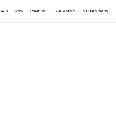
GAEN
WOW
J70 MILJØET
FOTO & VIDEO
PRAKTIK & OM OS