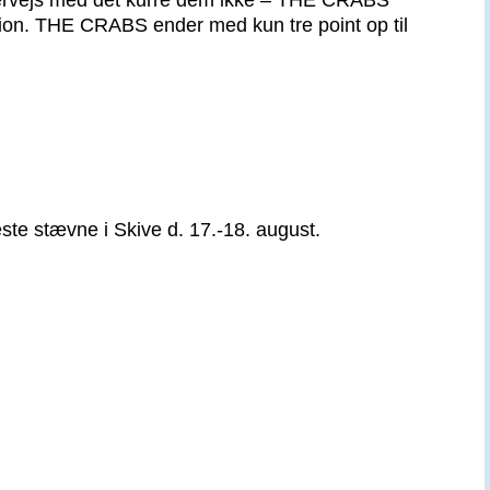
ndervejs med det kurre dem ikke – THE CRABS
ivision. THE CRABS ender med kun tre point op til
næste stævne i Skive d. 17.-18. august.