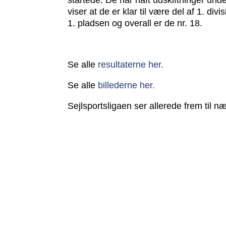
startede. De har haft udskiftninger u
viser at de er klar til være del af 1. d
1. pladsen og overall er de nr. 18.
Se alle
resultaterne her.
Se alle
billederne her.
Sejlsportsligaen ser allerede frem til 