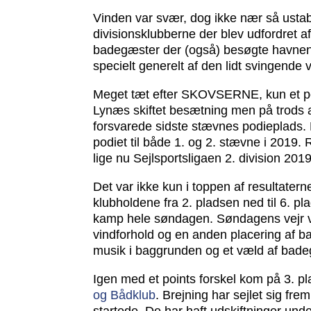
Vinden var svær, dog ikke nær så ustab
divisionsklubberne der blev udfordret
badegæster der (også) besøgte havnen 
specielt generelt af den lidt svingende 
Meget tæt efter SKOVSERNE, kun et p
Lynæs skiftet besætning men på trods a
forsvarede sidste stævnes podieplads. 
podiet til både 1. og 2. stævne i 2019.
lige nu Sejlsportsligaen 2. division 2019
Det var ikke kun i toppen af resultaterne
klubholdene fra 2. pladsen ned til 6. pl
kamp hele søndagen. Søndagens vejr v
vindforhold og en anden placering af b
musik i baggrunden og et væld af badeg
Igen med et points forskel kom på 3.
og Bådklub
. Brejning har sejlet sig fre