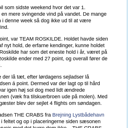
il som sidste weekend hvor det var 1.
 af en mere svingende vind på vandet. De mange
i denne week så dog ikke ud til at være
vind.
oint, var TEAM ROSKILDE. Holdet havde siden
f nyt hold, de erfarne kendinger, kunne holdet
Roskilde har som det eneste hold i år, været på
 Roskilde ender med 27 point, og overall fører de
.
 der lå tæt, efter lørdagens sejladser lå
adsen á point. Dermed var der lagt op til hård
ar igen høj sol dog med lidt ændrede
anen (væk fra tilskuerbroen ude på molen). Med
æster blev der sejlet 4 flights om søndagen.
 pladsen THE CRABS fra
Brejning Lystbådehavn
m i feltet og op i placeringerne siden sæsonen