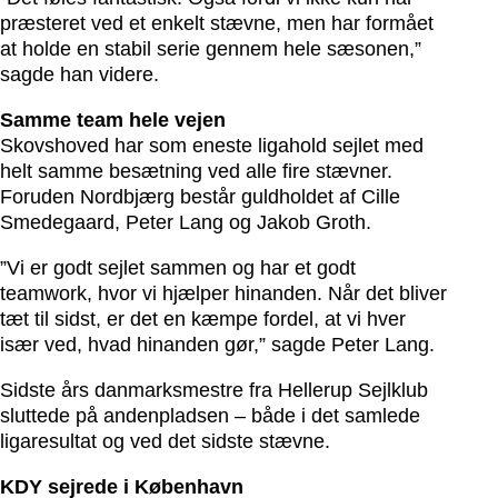
præsteret ved et enkelt stævne, men har formået
at holde en stabil serie gennem hele sæsonen,”
sagde han videre.
Samme team hele vejen
Skovshoved har som eneste ligahold sejlet med
helt samme besætning ved alle fire stævner.
Foruden Nordbjærg består guldholdet af Cille
Smedegaard, Peter Lang og Jakob Groth.
”Vi er godt sejlet sammen og har et godt
teamwork, hvor vi hjælper hinanden. Når det bliver
tæt til sidst, er det en kæmpe fordel, at vi hver
især ved, hvad hinanden gør,” sagde Peter Lang.
Sidste års danmarksmestre fra Hellerup Sejlklub
sluttede på andenpladsen – både i det samlede
ligaresultat og ved det sidste stævne.
KDY sejrede i København