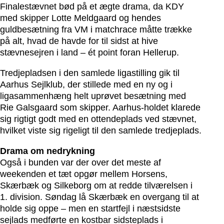
Finalestævnet bød på et ægte drama, da KDY
med skipper Lotte Meldgaard og hendes
guldbesætning fra VM i matchrace måtte trække
på alt, hvad de havde for til sidst at hive
stævnesejren i land – ét point foran Hellerup.
Tredjepladsen i den samlede ligastilling gik til
Aarhus Sejlklub, der stillede med en ny og i
ligasammenhæng helt uprøvet besætning med
Rie Galsgaard som skipper. Aarhus-holdet klarede
sig rigtigt godt med en ottendeplads ved stævnet,
hvilket viste sig rigeligt til den samlede tredjeplads.
Drama om nedrykning
Også i bunden var der over det meste af
weekenden et tæt opgør mellem Horsens,
Skærbæk og Silkeborg om at redde tilværelsen i
1. division. Søndag lå Skærbæk en overgang til at
holde sig oppe – men en startfejl i næstsidste
sejlads medførte en kostbar sidsteplads i