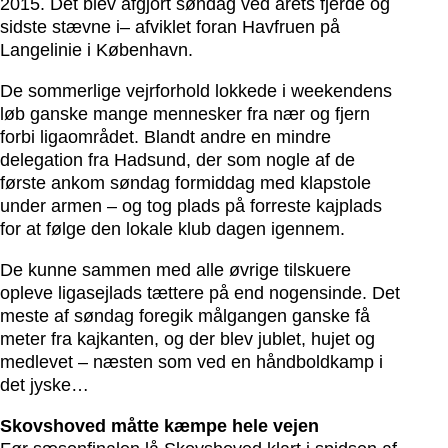
2015. Det blev afgjort søndag ved årets fjerde og
sidste stævne i– afviklet foran Havfruen på
Langelinie i København.
De sommerlige vejrforhold lokkede i weekendens
løb ganske mange mennesker fra nær og fjern
forbi ligaområdet. Blandt andre en mindre
delegation fra Hadsund, der som nogle af de
første ankom søndag formiddag med klapstole
under armen – og tog plads på forreste kajplads
for at følge den lokale klub dagen igennem.
De kunne sammen med alle øvrige tilskuere
opleve ligasejlads tættere på end nogensinde. Det
meste af søndag foregik målgangen ganske få
meter fra kajkanten, og der blev jublet, hujet og
medlevet – næsten som ved en håndboldkamp i
det jyske…
Skovshoved måtte kæmpe hele vejen