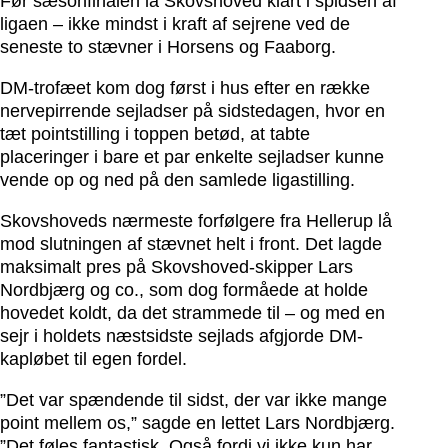
Før sæsonfinalen lå Skovshoved klart i spidsen af
ligaen – ikke mindst i kraft af sejrene ved de
seneste to stævner i Horsens og Faaborg.
DM-trofæet kom dog først i hus efter en række
nervepirrende sejladser på sidstedagen, hvor en
tæt pointstilling i toppen betød, at tabte
placeringer i bare et par enkelte sejladser kunne
vende op og ned på den samlede ligastilling.
Skovshoveds nærmeste forfølgere fra Hellerup lå
mod slutningen af stævnet helt i front. Det lagde
maksimalt pres på Skovshoved-skipper Lars
Nordbjærg og co., som dog formåede at holde
hovedet koldt, da det strammede til – og med en
sejr i holdets næstsidste sejlads afgjorde DM-
kapløbet til egen fordel.
”Det var spændende til sidst, der var ikke mange
point mellem os,” sagde en lettet Lars Nordbjærg.
”Det føles fantastisk. Også fordi vi ikke kun har