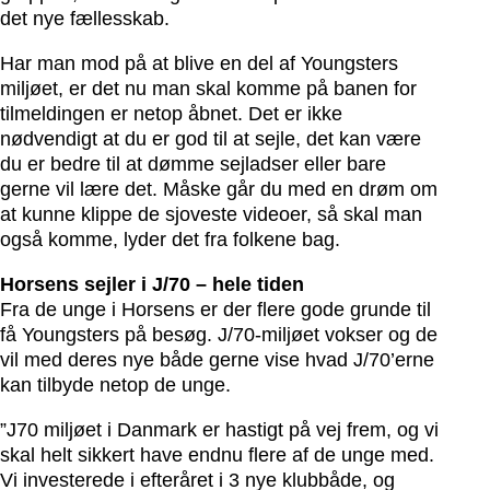
det nye fællesskab.
Har man mod på at blive en del af Youngsters
miljøet, er det nu man skal komme på banen for
tilmeldingen er netop åbnet. Det er ikke
nødvendigt at du er god til at sejle, det kan være
du er bedre til at dømme sejladser eller bare
gerne vil lære det. Måske går du med en drøm om
at kunne klippe de sjoveste videoer, så skal man
også komme, lyder det fra folkene bag.
Horsens sejler i J/70 – hele tiden
Fra de unge i Horsens er der flere gode grunde til
få Youngsters på besøg. J/70-miljøet vokser og de
vil med deres nye både gerne vise hvad J/70’erne
kan tilbyde netop de unge.
”J70 miljøet i Danmark er hastigt på vej frem, og vi
skal helt sikkert have endnu flere af de unge med.
Vi investerede i efteråret i 3 nye klubbåde, og