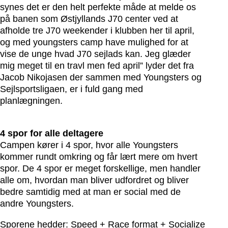
synes det er den helt perfekte måde at melde os
på banen som Østjyllands J70 center ved at
afholde tre J70 weekender i klubben her til april,
og med youngsters camp have mulighed for at
vise de unge hvad J70 sejlads kan. Jeg glæder
mig meget til en travl men fed april” lyder det fra
Jacob Nikojasen der sammen med Youngsters og
Sejlsportsligaen, er i fuld gang med
planlægningen.
4 spor for alle deltagere
Campen kører i 4 spor, hvor alle Youngsters
kommer rundt omkring og får lært mere om hvert
spor. De 4 spor er meget forskellige, men handler
alle om, hvordan man bliver udfordret og bliver
bedre samtidig med at man er social med de
andre Youngsters.
Sporene hedder: Speed + Race format + Socialize