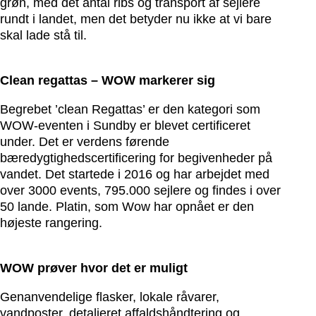
grøn, med det antal ribs og transport af sejlere
rundt i landet, men det betyder nu ikke at vi bare
skal lade stå til.
Clean regattas – WOW markerer sig
Begrebet ’clean Regattas’ er den kategori som
WOW-eventen i Sundby er blevet certificeret
under. Det er verdens førende
bæredygtighedscertificering for begivenheder på
vandet. Det startede i 2016 og har arbejdet med
over 3000 events, 795.000 sejlere og findes i over
50 lande. Platin, som Wow har opnået er den
højeste rangering.
WOW prøver hvor det er muligt
Genanvendelige flasker, lokale råvarer,
vandposter, detaljeret affaldshåndtering og