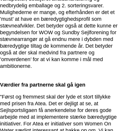
nedbrydelig emballage og 2. sorteringsvarer.
Mulighederne er mange, og efterhånden er det et
’must’ at have en bæredygtighedsprofil som
stævneafvikler. Det betyder også at dette kunne er
begyndelsen for WOW og Sundby Sejlforening for
stævnearrangør at gå endnu mere i dybden med
bæredygtige tiltag de kommende år. Det betyder
også at der skal medvind fra partnere og
’omverdenen’ for at vi kan komme i mål med
ambitionerne.
Værdier fra partnerne skal gå igen
”Først og fremmest skal der lyde et stort tillykke
med prisen fra Atea. Det er dejligt at se, at
Sejlsportsligaen få anerkendelse for deres gode
arbejde med at implementere stærke bæredygtige
initiativer. For Atea er initiativer som Women On
Water særligt interessant at bakke op om. Vi kan