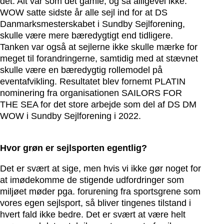
det. Alt var som det gamle, og så alligevel ikke.
WOW satte sidste år alle sejl ind for at DS
Danmarksmesterskabet i Sundby Sejlforening,
skulle være mere bæredygtigt end tidligere.
Tanken var også at sejlerne ikke skulle mærke for
meget til forandringerne, samtidig med at stævnet
skulle være en bæredygtig rollemodel på
eventafvikling. Resultatet blev fornemt PLATIN
nominering fra organisationen SAILORS FOR
THE SEA for det store arbejde som del af DS DM
WOW i Sundby Sejlforening i 2022.
Hvor grøn er sejlsporten egentlig?
Det er svært at sige, men hvis vi ikke gør noget for
at imødekomme de stigende udfordringer som
miljøet møder pga. forurening fra sportsgrene som
vores egen sejlsport, så bliver tingenes tilstand i
hvert fald ikke bedre. Det er svært at være helt